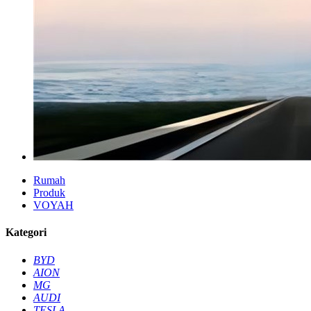
Rumah
Produk
VOYAH
Kategori
BYD
AION
MG
AUDI
TESLA