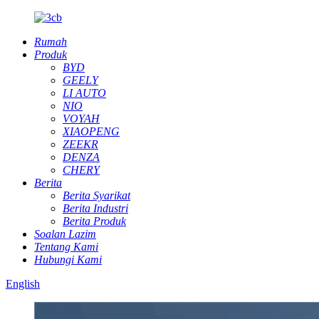
Rumah
Produk
BYD
GEELY
LI AUTO
NIO
VOYAH
XIAOPENG
ZEEKR
DENZA
CHERY
Berita
Berita Syarikat
Berita Industri
Berita Produk
Soalan Lazim
Tentang Kami
Hubungi Kami
English