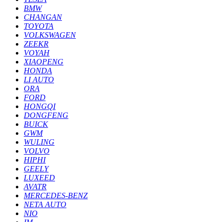
BMW
CHANGAN
TOYOTA
VOLKSWAGEN
ZEEKR
VOYAH
XIAOPENG
HONDA
LI AUTO
ORA
FORD
HONGQI
DONGFENG
BUICK
GWM
WULING
VOLVO
HIPHI
GEELY
LUXEED
AVATR
MERCEDES-BENZ
NETA AUTO
NIO