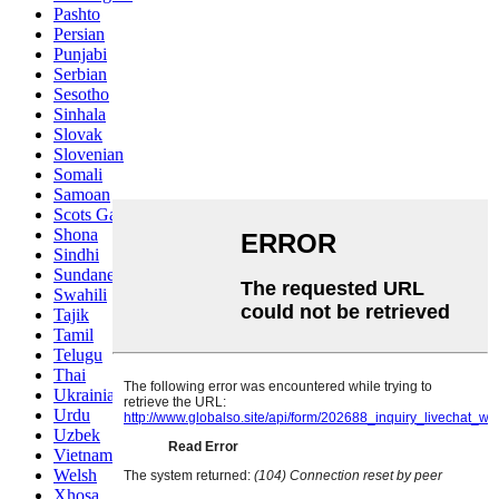
Pashto
Persian
Punjabi
Serbian
Sesotho
Sinhala
Slovak
Slovenian
Somali
Samoan
Scots Gaelic
Shona
Sindhi
Sundanese
Swahili
Tajik
Tamil
Telugu
Thai
Ukrainian
Urdu
Uzbek
Vietnamese
Welsh
Xhosa