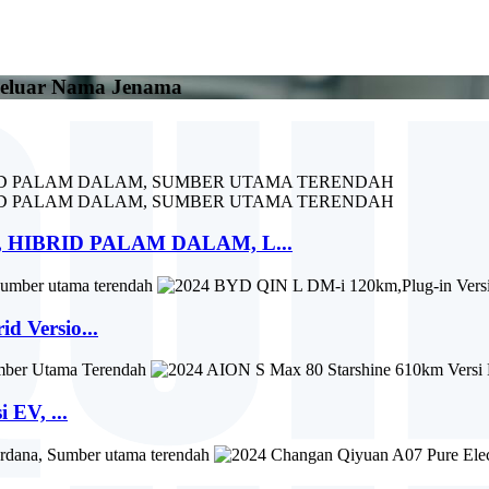
geluar Nama Jenama
 HIBRID PALAM DALAM, L...
 Versio...
 EV, ...