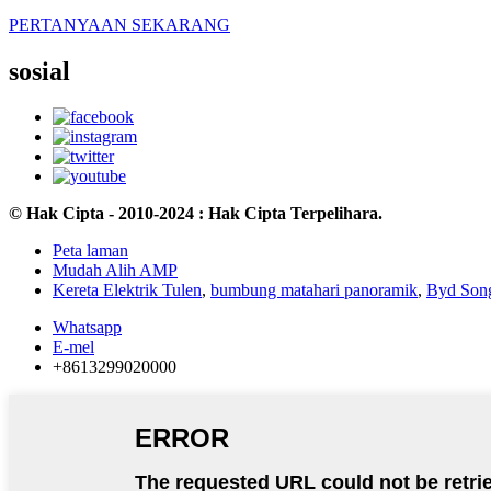
PERTANYAAN SEKARANG
sosial
© Hak Cipta - 2010-2024 : Hak Cipta Terpelihara.
Peta laman
Mudah Alih AMP
Kereta Elektrik Tulen
,
bumbung matahari panoramik
,
Byd Son
Whatsapp
E-mel
+8613299020000