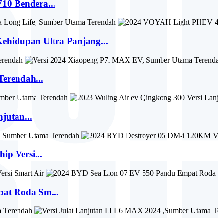
10 Bendera...
idupan Ultra Panjang...
erendah...
jutan...
p Versi...
at Roda Sm...