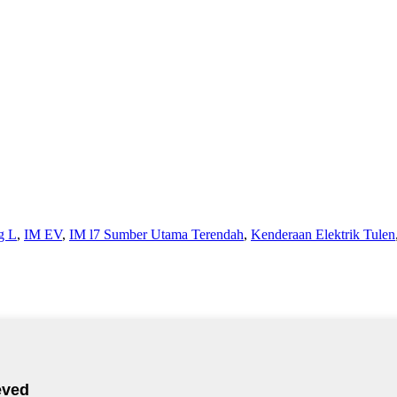
g L
,
IM EV
,
IM l7 Sumber Utama Terendah
,
Kenderaan Elektrik Tulen