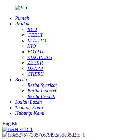
Rumah
Produk
BYD
GEELY
LI AUTO
NIO
VOYAH
XIAOPENG
ZEEKR
DENZA
CHERY
Berita
Berita Syarikat
Berita Industri
Berita Produk
Soalan Lazim
Tentang Kami
Hubungi Kami
English