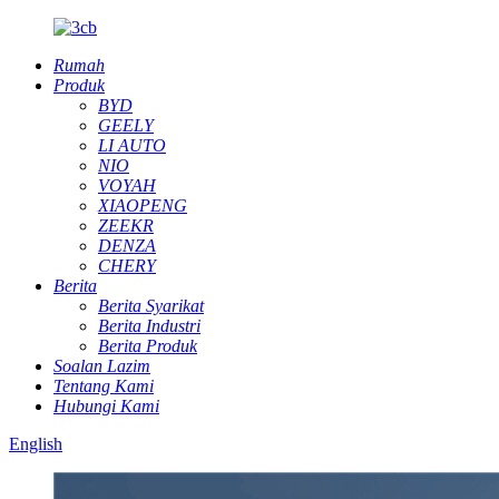
Rumah
Produk
BYD
GEELY
LI AUTO
NIO
VOYAH
XIAOPENG
ZEEKR
DENZA
CHERY
Berita
Berita Syarikat
Berita Industri
Berita Produk
Soalan Lazim
Tentang Kami
Hubungi Kami
English