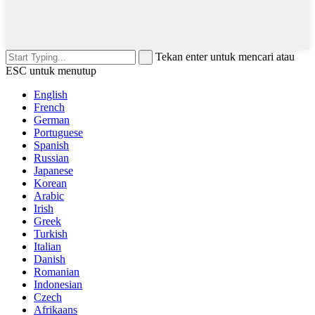
Tekan enter untuk mencari atau
ESC untuk menutup
English
French
German
Portuguese
Spanish
Russian
Japanese
Korean
Arabic
Irish
Greek
Turkish
Italian
Danish
Romanian
Indonesian
Czech
Afrikaans