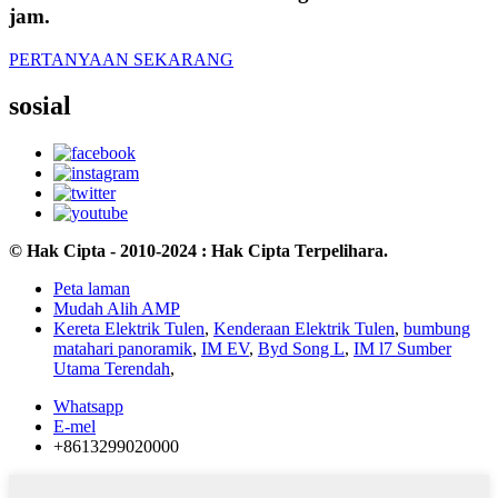
jam.
PERTANYAAN SEKARANG
sosial
© Hak Cipta - 2010-2024 : Hak Cipta Terpelihara.
Peta laman
Mudah Alih AMP
Kereta Elektrik Tulen
,
Kenderaan Elektrik Tulen
,
bumbung
matahari panoramik
,
IM EV
,
Byd Song L
,
IM l7 Sumber
Utama Terendah
,
Whatsapp
E-mel
+8613299020000